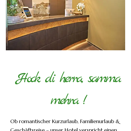
Hock
di
herra,
samma
mehra
!
Ob romantischer Kurzurlaub, Familienurlaub &
Geschäftsreise – unser Hotel verspricht einen